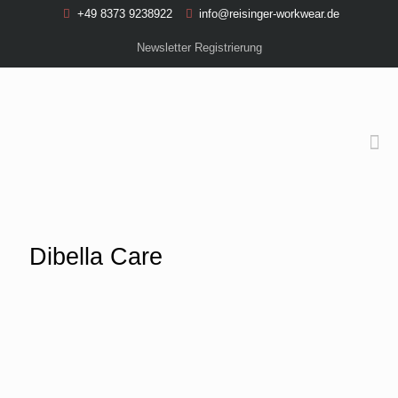
+49 8373 9238922
info@reisinger-workwear.de
Newsletter Registrierung
Dibella Care