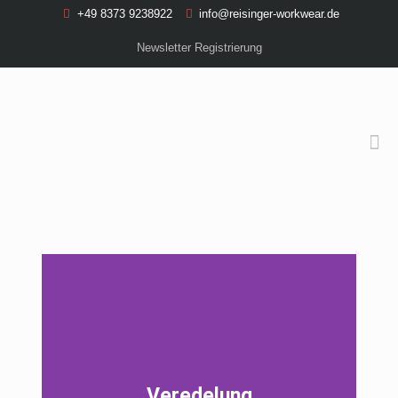
+49 8373 9238922
info@reisinger-workwear.de
Newsletter Registrierung
Veredelung