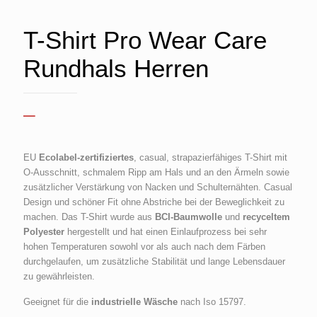
T-Shirt Pro Wear Care
Rundhals Herren
Preisspanne:
–
10,95 €
bis
EU
Ecolabel-zertifiziertes
, casual, strapazierfähiges T-Shirt mit
12,58 €
O-Ausschnitt, schmalem Ripp am Hals und an den Ärmeln sowie
zusätzlicher Verstärkung von Nacken und Schulternähten. Casual
Design und schöner Fit ohne Abstriche bei der Beweglichkeit zu
machen. Das T-Shirt wurde aus
BCI-Baumwolle
und
recyceltem
Polyester
hergestellt und hat einen Einlaufprozess bei sehr
hohen Temperaturen sowohl vor als auch nach dem Färben
durchgelaufen, um zusätzliche Stabilität und lange Lebensdauer
zu gewährleisten.
Geeignet für die
industrielle Wäsche
nach Iso 15797.