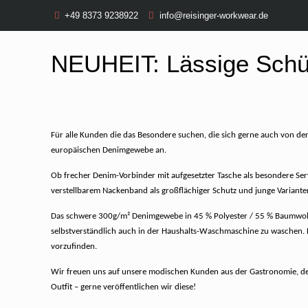
+49 8373 9238922
info@reisinger-workwear.de
NEUHEIT: Lässige Schü
Für alle Kunden die das Besondere suchen, die sich gerne auch von d
europäischen Denimgewebe an.
Ob frecher Denim-Vorbinder mit aufgesetzter Tasche als besondere Serv
verstellbarem Nackenband als großflächiger Schutz und junge Varianten
Das schwere 300g/m² Denimgewebe in 45 % Polyester / 55 % Baumwolle i
selbstverständlich auch in der Haushalts-Waschmaschine zu waschen. D
vorzufinden.
Wir freuen uns auf unsere modischen Kunden aus der Gastronomie, den 
Outfit – gerne veröffentlichen wir diese!