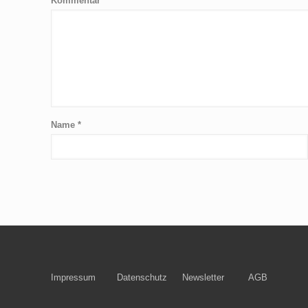
Kommentar
*
Name
*
Impressum
Datenschutz
Newsletter
AGB