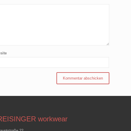
site
REISINGER workwear
auptstraße 22