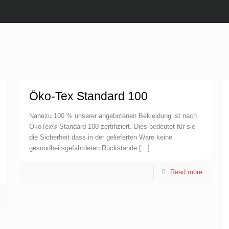
Öko-Tex Standard 100
Nahezu 100 % unserer angebotenen Bekleidung ist nach
ÖkoTex® Standard 100 zertifiziert. Dies bedeutet für sie
die Sicherheit dass in der gelieferten Ware keine
gesundheitsgefährdeten Rückstände
[…]
Read more