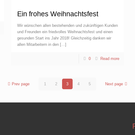
Ein frohes Weihnachtsfest
Wir wünschen allen bestehenden und zukünftigen Kunden
und Freunden ein friedvolles Weihnachtsfest und einen
gesunden Start ins Jahr 2018! Gleichzeitig danken wir
allen Mitarbeitern in den
[…]
0
Read more
Prev page
1
2
3
4
5
Next page