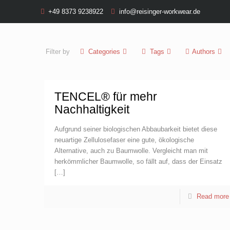
+49 8373 9238922
info@reisinger-workwear.de
Filter by
Categories
Tags
Authors
TENCEL® für mehr
Nachhaltigkeit
Aufgrund seiner biologischen Abbaubarkeit bietet diese
neuartige Zellulosefaser eine gute, ökologische
Alternative, auch zu Baumwolle. Vergleicht man mit
herkömmlicher Baumwolle, so fällt auf, dass der Einsatz
[…]
Read more